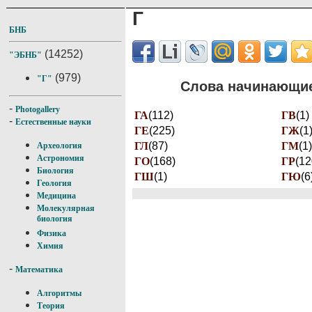
Г
БНБ
(14252)
"ЭБНБ"
(979)
"Г"
Слова начинающие
-
Photogallery
ГА
(112)
ГВ
(1)
-
Естественные науки
ГЕ
(225)
ГЖ
(1
ГЛ
(87)
ГМ
(1)
Археология
Астрономия
ГО
(168)
ГР
(12
Биология
ГШ
(1)
ГЮ
(6
Геология
Медицина
Молекулярная
биология
Физика
Химия
-
Математика
Алгоритмы
Теория