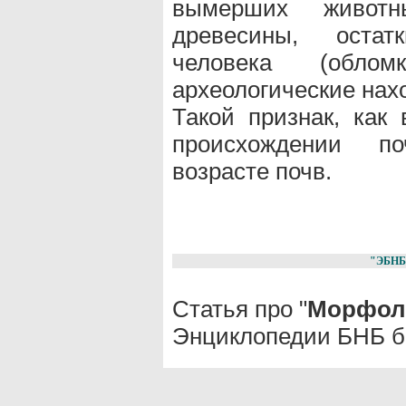
вымерших животн
древесины, остат
человека (обло
археологические нахо
Такой признак, как 
происхождении п
возрасте почв.
"ЭБНБ
Статья про "
Морфоло
Энциклопедии БНБ б