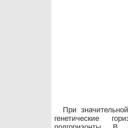
При значительно
генетические гор
подгоризонты. В 