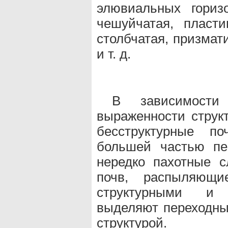
элювиальных горизо
чешуйчатая, пласт
столбчатая, призмат
и т. д.
В зависимост
выраженности струк
бесструктурные по
большей частью пе
нередко пахотные с
почв, распыляющи
структурными и 
выделяют переходны
структурой.