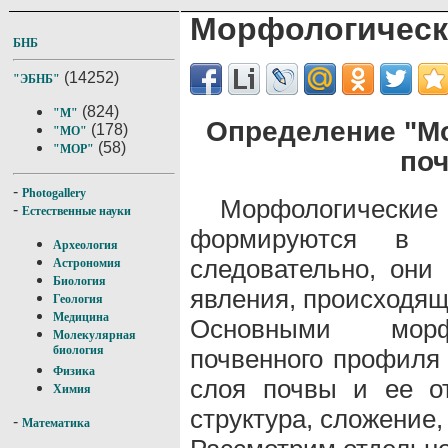
Морфологическ
БНБ
(14252)
"ЭБНБ"
(824)
"М"
Определение "М
(178)
"МО"
(58)
"МОР"
по
-
Photogallery
Морфологические
-
Естественные науки
формируются в пр
Археология
следовательно, они
Астрономия
Биология
явления, происходящ
Геология
Медицина
Основными морфо
Молекулярная
биология
почвенного профиля 
Физика
слоя почвы и ее от
Химия
структура, сложение
-
Математика