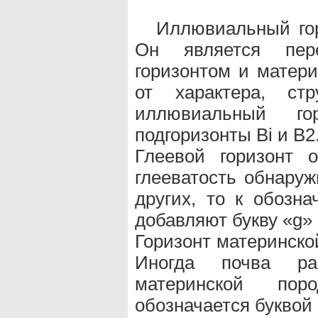
Иллювиальный гор
Он является пер
горизонтом и матери
от характера, ст
иллювиальный го
подгоризонты Bi и В2
Глеевой горизонт 
глееватость обнаруж
других, то к обозна
добавляют букву «g» (A
Горизонт материнско
Иногда почва ра
материнской пор
обозначается буквой 