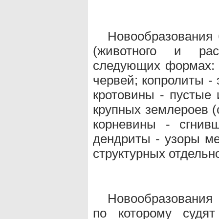
Новообразования 
(животного и рас
следующих формах: 
червей; копролиты -
кротовины - пустые
крупных землероев (с
корневины - сгнив
дендриты - узоры ме
структурных отдельн
Новообразования
по которому судят