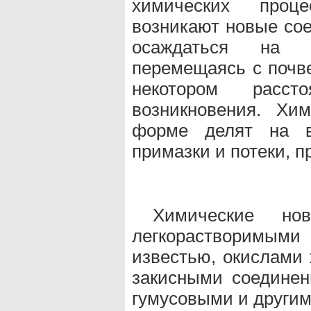
химических проце
возникают новые сое
осаждаться на м
перемещаясь с почв
некотором расс
возникновения. Хи
форме делят на в
примазки и потеки, п
Химические нов
легкорастворимыми
известью, окислами 
закисными соединен
гумусовыми и други