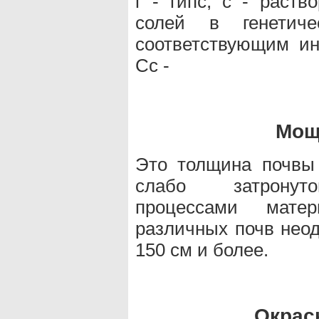
г - гипс, с - раст
солей в генетиче
соответствующим инд
Сс -
Мощ
Это толщина почвы 
слабо затронуто
процессами мате
различных почв неод
150 см и более.
Окраск