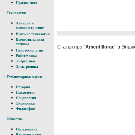
Приложения
-
Технология
Авиация и
машиностроение
Высокие технологии
Вычислительная
техника
Статья про "
Amentlflorae
" в Энци
Нанотехнология
Роботехника
Энергетика
Электроника
-
Гуманитарные науки
История
Психология
Социология
Экономика
Философия
-
Общество
Образование
Развитие науки