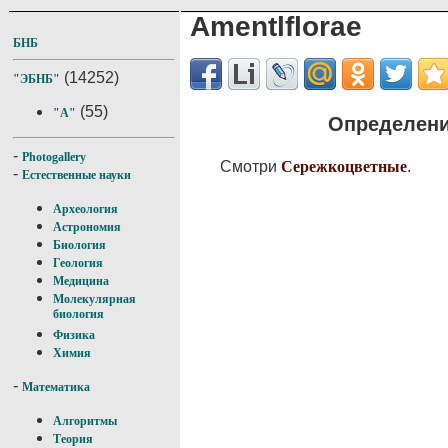
Amentlflorae
БНБ
(14252)
"ЭБНБ"
(55)
"A"
Определение
-
Photogallery
Смотри
Сережкоцветные
.
-
Естественные науки
Археология
Астрономия
Биология
Геология
Медицина
Молекулярная
биология
Физика
Химия
-
Математика
Алгоритмы
Теория