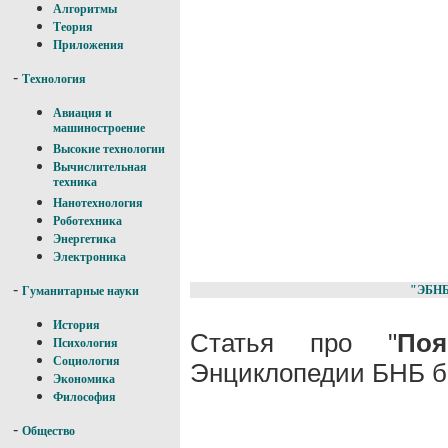
Алгоритмы
Теория
Приложения
-
Технология
Авиация и
машиностроение
Высокие технологии
Вычислительная
техника
Нанотехнология
Роботехника
Энергетика
Электроника
-
"ЭБН
Гуманитарные науки
История
Статья про "
По
Психология
Социология
Энциклопедии БНБ б
Экономика
Философия
-
Общество