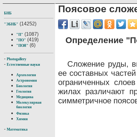
Поясовое слож
БНБ
(14252)
"ЭБНБ"
(1087)
"П"
Определение "П
(419)
"ПО"
(6)
"ПОЯ"
-
Photogallery
Сложение руды, 
-
Естественные науки
ее составных частей
Археология
ограниченных слоев
Астрономия
Биология
жилах различают п
Геология
Медицина
симметричное поясо
Молекулярная
биология
Физика
Химия
-
Математика