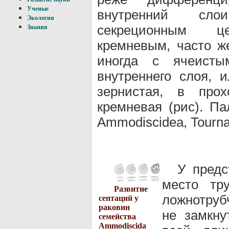
Ученые
внутренний слои
Экология
секреционным це
Знания
кремневым, часто ж
иногда с ячеисты
внутреннего слоя, и
зернистая, в про
кремневая (рис). Па
Ammodiscidea, Tournay
У пред
место тр
Развитие
ложнотруб
септаций у
раковин
не замкну
семейства
Ammodiscida