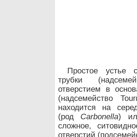
Простое устье о
трубки (надсеме
отверстием в основ
(надсемейство Tour
находится на сере
(род
Carbonella
) ил
сложное, ситовидн
отверстий (подсемейст