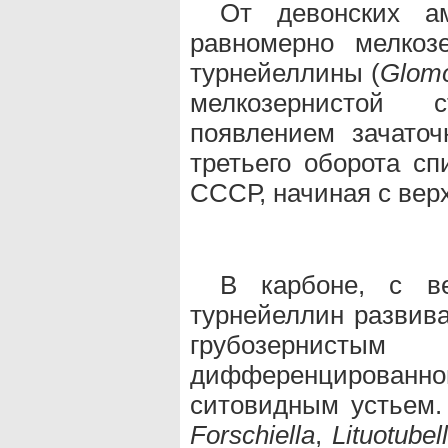
От девонских ам
равномерно мелкоз
турнейеллины (
Glomo
мелкозернистой с
появлением зачаточ
третьего оборота сп
СССР, начиная с верх
В карбоне, с ве
турнейеллин разви
грубозернист
дифференцированно
ситовидным устьем.
Forschiella
,
Lituotubel