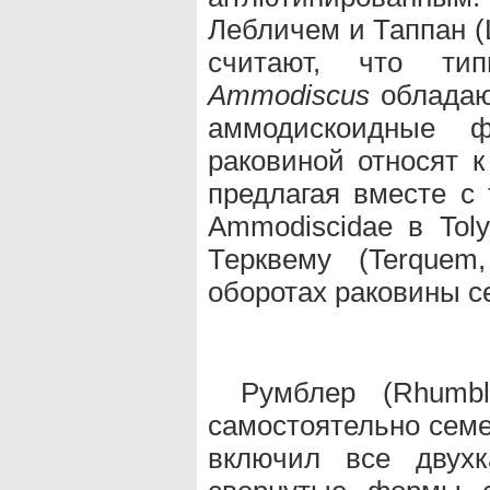
Лебличем и Таппан (L
считают, что тип
Ammodiscus
обладаю
аммодискоидные ф
раковиной относят 
предлагая вместе с
Ammodiscidae в Toly
Терквему (Terquem
оборотах раковины с
Румблер (Rhumbl
самостоятельно семе
включил все двухк