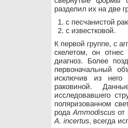
свернутые формы с
разделил их на две г
с песчанистой ра
с известковой.
К первой группе, с 
скелетом, он отне
диагноз. Более поз
первоначальный об
исключив из него
раковиной. Данны
исследовавшего стр
поляризованном свет
рода
Аmmodiscus
от 
А. incertus
, всегда и