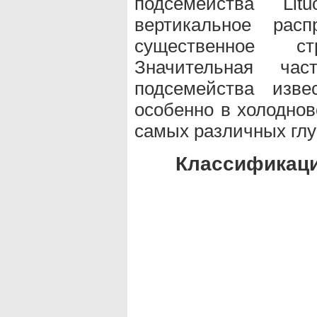
подсемейства Litu
вертикальное рас
существенное стр
Значительная час
подсемейства изве
особенно в холоднов
самых различных глу
Классификаци