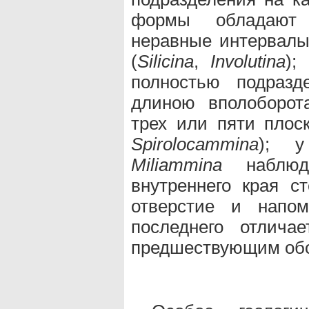
формы обладают 
неравные интервалы
(
Silicina
,
Involutina
);
полностью подразд
длиною вполоборот
трех или пяти плоск
Spirolocammina
);
Miliammina
наблюда
внутреннего края с
отверстие и напо
последнего отлича
предшествующим обо