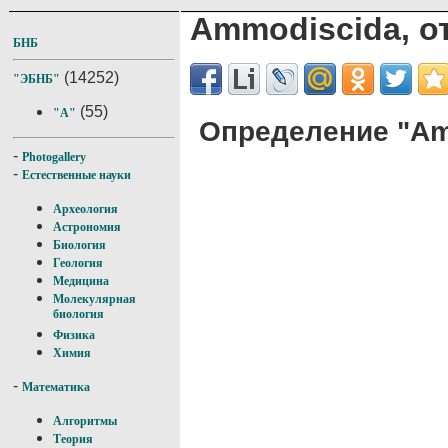
Ammodiscida, о
БНБ
(14252)
"ЭБНБ"
(55)
"A"
Определение "Am
-
Photogallery
-
Естественные науки
Археология
Астрономия
Биология
Геология
Медицина
Молекулярная
биология
Физика
Химия
-
Математика
Алгоритмы
Теория