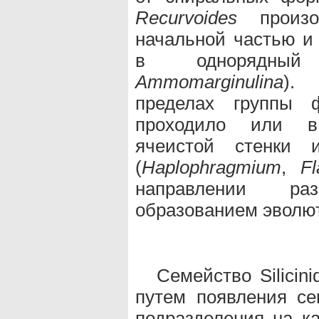
Recurvoides
произо
начальной частью и
в однорядны
Ammomarginulina
). 
пределах группы 
проходило или в
ячеистой стенки
(
Haplophragmium
,
Fl
направлении ра
образованием эволют
Семейство Silici
путем появления се
подразделения на к