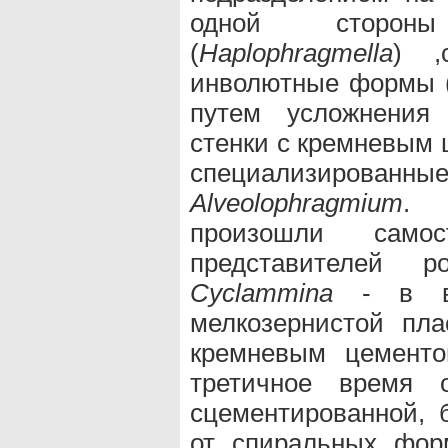
одной сторон
(
Нaplophragmella
) ,
инволютные формы 
путем усложнения 
стенки с кремневым 
специализированные
Alveolophragmium
. 
произошли самос
представителей
Cyclammina
- в ве
мелкозернистой пл
кремневым цемент
третичное время 
сцементированной, б
от спиральных фо