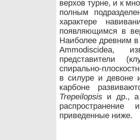
верхов турне, и к м
полным подразделе
характере навиван
появляющимся в вер
Наиболее древним в 
Ammodiscidea, и
представители (к
спирально-плоскост
в силуре и девоне 
карбоне развиваю
Trepeilopsis
и др., а
распространение
приведенные ниже.