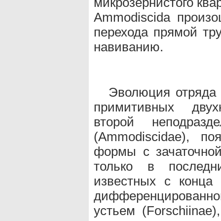
микрозернистого ква
Ammodiscida произо
перехода прямой тр
навиванию.
Эволюция отряда 
примитивных двух
второй неподразд
(Ammodiscidae), п
формы с зачаточной
только в последних
известных с конца
дифференцирован
устьем (Forschiinae