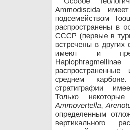
Особое геологи
Ammodiscida имеет
подсемейством Toour
распространены в о
СССР (первые в турн
встречены в других 
имеют и предс
Нарlорhragmellin
распространенные
среднем карбоне
стратиграфии имее
Только некоторы
Ammovertella
,
Arenotur
определенным отлож
вертикального ра