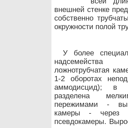
всей дли
внешней стенке пред
собственно трубчат
окружности полой труб
У более специа
надсемейства 
ложнотрубчатая кам
1-2 оборотах непод
аммодисцид); в 
разделена мелк
пережимами - выр
камеры - через 
псевдокамеры. Выро