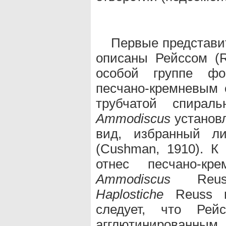
Первые представи
описаны Рейссом (R
особой группе фо
песчано-кремневым 
трубчатой спирал
Ammodiscus
установл
вид, избранный л
(Cushman, 1910). К 
отнес песчано-к
Ammodiscus
Reu
Haplostiche
Reuss
следует, что Ре
агглютинированн